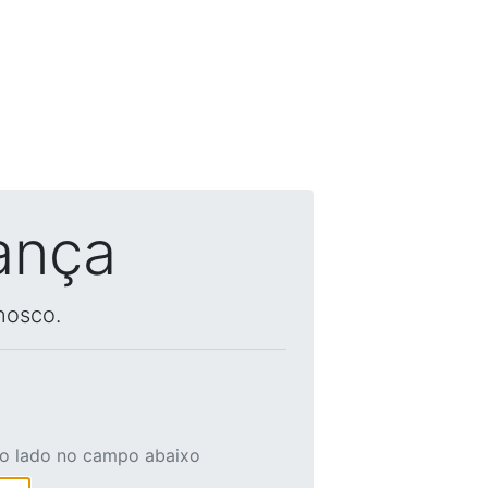
ança
nosco.
ao lado no campo abaixo