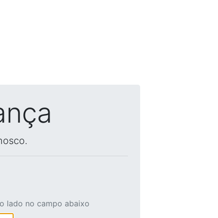
ança
nosco.
ao lado no campo abaixo